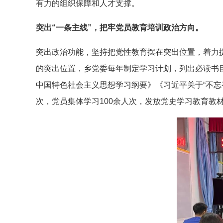
有力的组织保障和人才支撑。
突出“一条主线”，把牢党员教育培训政治方向。
突出政治功能，坚持把党性教育摆在突出位置，着力
的突出位置，乡党委每年制定学习计划，列出必读书
中国特色社会主义思想学习纲要》《习近平关于“不忘
次，党员集体学习100余人次，发放党史学习教育教材3