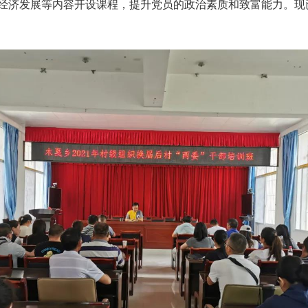
经济发展等内容开设课程，提升党员的政治素质和致富能力。现已