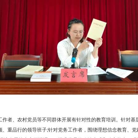
工作者、农村党员等不同群体开展有针对性的教育培训。针对基
领、重品行的领导班子;针对党务工作者，围绕理想信念教育、党