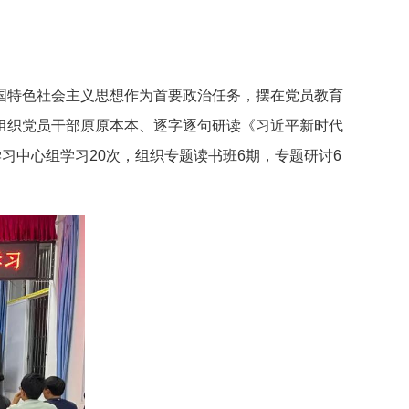
国特色社会主义思想作为首要政治任务，摆在党员教育
组织党员干部原原本本、逐字逐句研读《习近平新时代
习中心组学习20次，组织专题读书班6期，专题研讨6