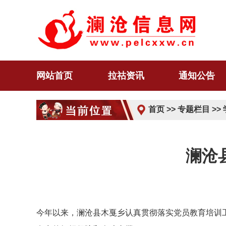
网站首页
拉祜资讯
通知公告
首页
>>
专题栏目
>>
澜沧
今年以来，澜沧县木戛乡认真贯彻落实党员教育培训