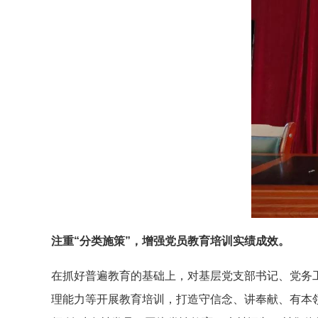
注重“分类施策”，增强党员教育培训实绩成效。
在抓好普遍教育的基础上，对基层党支部书记、党务
理能力等开展教育培训，打造守信念、讲奉献、有本