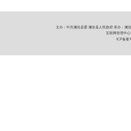
主办：中共澜沧县委 澜沧县人民政府 承办：澜沧拉祜族
互联网管理中心视
ICP备案