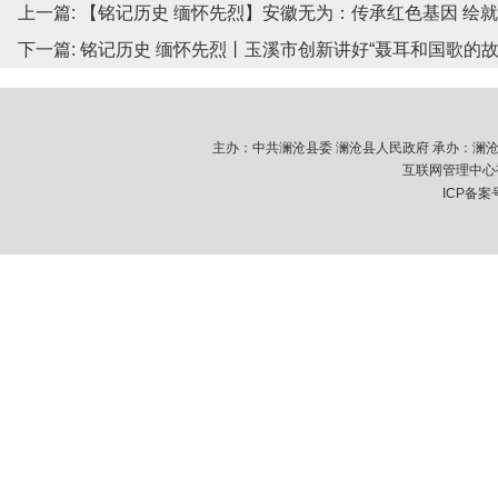
上一篇:
【铭记历史 缅怀先烈】安徽无为：传承红色基因 绘
下一篇:
铭记历史 缅怀先烈丨玉溪市创新讲好“聂耳和国歌的故
主办：中共澜沧县委 澜沧县人民政府 承办：澜沧拉祜族
互联网管理中心视
ICP备案