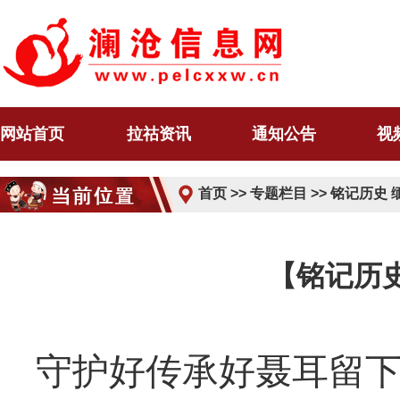
网站首页
拉祜资讯
通知公告
视
首页
>>
专题栏目
>>
铭记历史 
【铭记历史
守护好传承好聂耳留