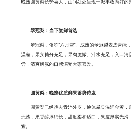
晚熟圆黄梨长势喜人，山间处处呈现一派丰收向好的
翠冠梨：当下尝鲜首选
翠冠梨，俗称“六月雪”。成熟的翠冠梨表皮青
温差，果实糖分充足，果肉脆嫩、汁水充足，入口清
尝，清爽解腻的口感深受大家喜爱。
圆黄梨：晚熟优质鲜果蓄势待发
圆黄梨已经褪去青涩外皮，通体晕染温润金黄，
无渣，果香醇厚绵长，甜度柔和适口，果皮厚实光滑
宜。