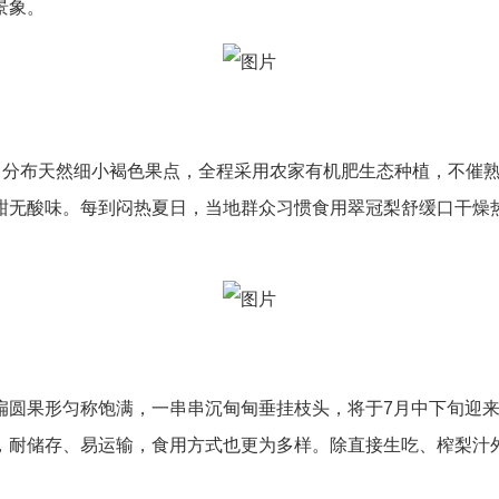
景象。
绿，分布天然细小褐色果点，全程采用农家有机肥生态种植，不催
甜无酸味。每到闷热夏日，当地群众习惯食用翠冠梨舒缓口干燥
扁圆果形匀称饱满，一串串沉甸甸垂挂枝头，将于7月中下旬迎
，耐储存、易运输，食用方式也更为多样。除直接生吃、榨梨汁