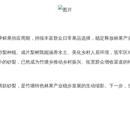
季鲜果供应周期，持续丰富群众日常果品选择，稳定释放林果产
砂梨种植。成片梨树既能涵养水土、美化乡村人居环境，筑牢区
小的砂梨，已然成为竹塘乡推动乡村振兴、拓宽群众增收渠道的
两款砂梨，是竹塘特色林果产业稳步发展的生动缩影。下一步，