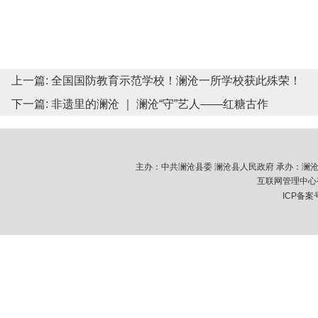
上一篇:
全国国防教育示范学校！澜沧一所学校获此殊荣！
下一篇:
非遗里的澜沧 ｜ 澜沧“守”艺人——红糖古作
主办：中共澜沧县委 澜沧县人民政府 承办：澜沧拉祜族
互联网管理中心视
ICP备案