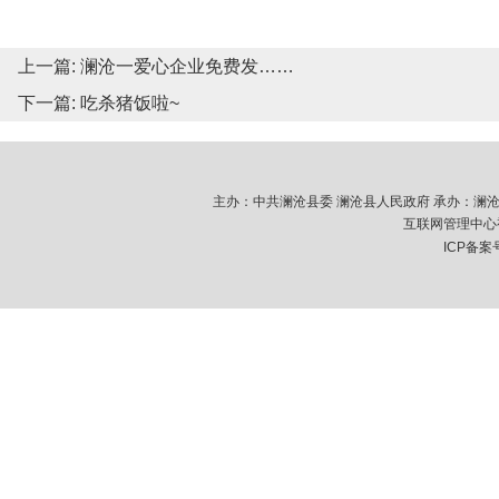
上一篇:
澜沧一爱心企业免费发……
下一篇:
吃杀猪饭啦~
主办：中共澜沧县委 澜沧县人民政府 承办：澜沧拉祜族
互联网管理中心视
ICP备案