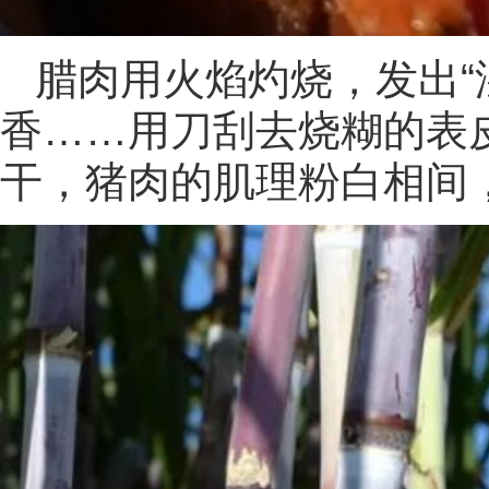
腊肉用火焰灼烧，发出“
香……用刀刮去烧糊的表
干，猪肉的肌理粉白相间