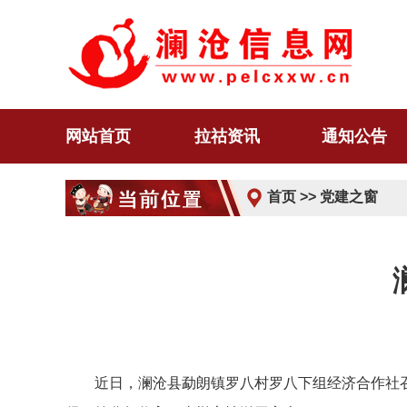
网站首页
拉祜资讯
通知公告
首页
>>
党建之窗
近日，澜沧县勐朗镇罗八村罗八下组经济合作社