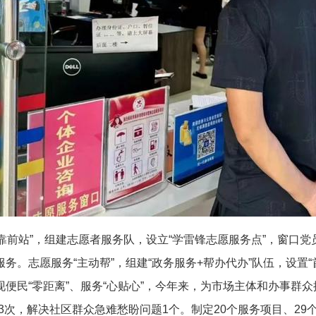
锋“靠前站”，组建志愿者服务队，设立“学雷锋志愿服务点”，窗口
务。志愿服务“主动帮”，组建“政务服务+帮办代办”队伍，设置
民“零距离”、服务“心贴心”，今年来，为市场主体和办事群众提
次，解决社区群众急难愁盼问题1个。制定20个服务项目、29个