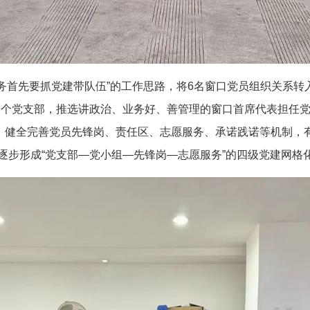
“管业务首先要抓党建带队伍”的工作思路，将6名窗口党员组织关
2个党支部，推选讲政治、业务好、善管理的窗口首席代表担任党
度，健全完善党员先锋岗、责任区、志愿服务、承诺践诺等机制
，逐步形成“党支部—党小组—先锋岗—志愿服务”的四级党建网格