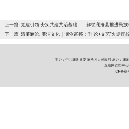
上一篇:
党建引领 夯实共建共治基础——解锁澜沧县推进民族
下一篇:
清廉澜沧. 廉洁文化｜澜沧富邦：“理论+文艺”火塘夜
主办：中共澜沧县委 澜沧县人民政府 承办：澜沧拉祜族
互联网管理中心视
ICP备案