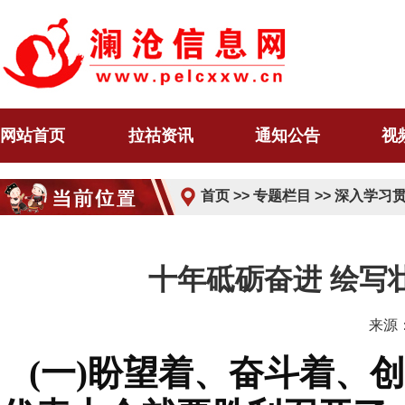
网站首页
拉祜资讯
通知公告
视
首页
>>
专题栏目
>>
深入学习
十年砥砺奋进 绘写
来源：
(一)盼望着、奋斗着、