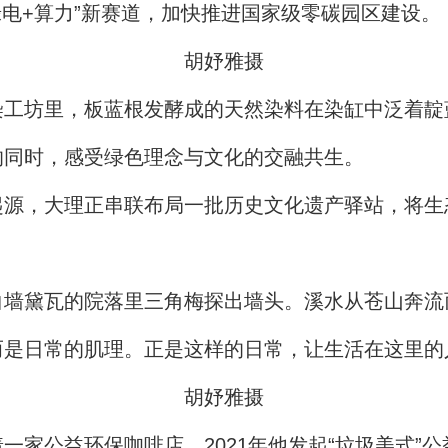
绿电+算力”新赛道，加快推进国家级零碳园区建设。
胡妤雅摄
染工坊里，板蓝根发酵成的天然染料在染缸中泛着靛
的同时，感受绿色理念与文化的交融共生。
起源，大理正串联布局一批历史文化遗产驿站，将生
白墙黛瓦的院落里三角梅探出墙头。溪水从苍山奔流
而是日常的肌理。正是这样的日常，让生活在这里的
胡妤雅摄
一家公益环保咖啡店，2021年他发起“垃圾美式”