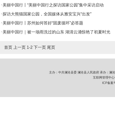
·
美丽中国行丨“美丽中国行之探访国家公园”集中采访启动
·
探访大熊猫国家公园，全国媒体从雅安宝兴“出发”
·
美丽中国行丨苏州如何答好“固废循环”必答题
·
美丽中国行｜被一场雨洗过的山东 湖清云涌惊艳了初夏时光
首页 上一页 1-
2
下一页
尾页
主办：中共澜沧县委 澜沧县人民政府 承办：澜沧拉祜族
互联网管理中心视
ICP备案