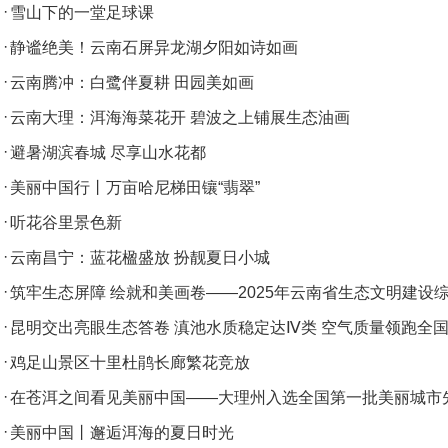
·
雪山下的一堂足球课
·
静谧绝美！云南石屏异龙湖夕阳如诗如画
·
云南腾冲：白鹭伴夏耕 田园美如画
·
云南大理：洱海海菜花开 碧波之上铺展生态油画
·
避暑湖滨春城 尽享山水花都
·
美丽中国行丨万亩哈尼梯田镶“翡翠”
·
听花谷里景色新
·
云南昌宁：蓝花楹盛放 扮靓夏日小城
·
筑牢生态屏障 绘就和美画卷——2025年云南省生态文明建设
·
昆明交出亮眼生态答卷 滇池水质稳定达Ⅳ类 空气质量领跑全
·
鸡足山景区十里杜鹃长廊繁花竞放
·
在苍洱之间看见美丽中国——大理州入选全国第一批美丽城市
·
美丽中国丨邂逅洱海的夏日时光