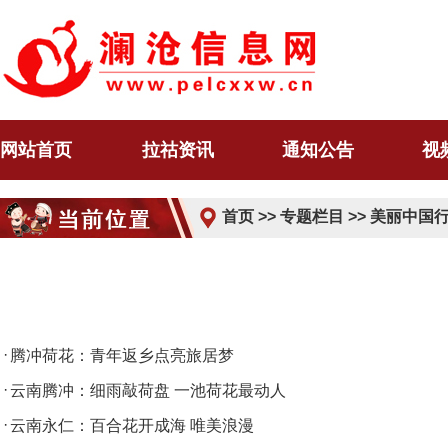
网站首页
拉祜资讯
通知公告
视
首页
>>
专题栏目
>>
美丽中国
·
腾冲荷花：青年返乡点亮旅居梦
·
云南腾冲：细雨敲荷盘 一池荷花最动人
·
云南永仁：百合花开成海 唯美浪漫