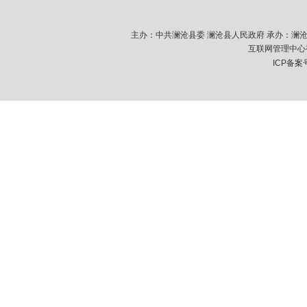
主办：中共澜沧县委 澜沧县人民政府 承办：澜沧拉祜族
互联网管理中心视
ICP备案