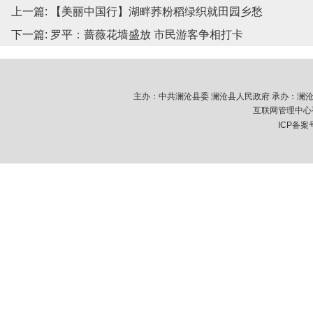
上一篇:
【美丽中国行】湖畔荞粉稻绿织就田园乡愁
下一篇:
罗平：蔷薇花墙盛放 市民游客争相打卡
主办：中共澜沧县委 澜沧县人民政府 承办：澜沧拉祜族
互联网管理中心视
ICP备案