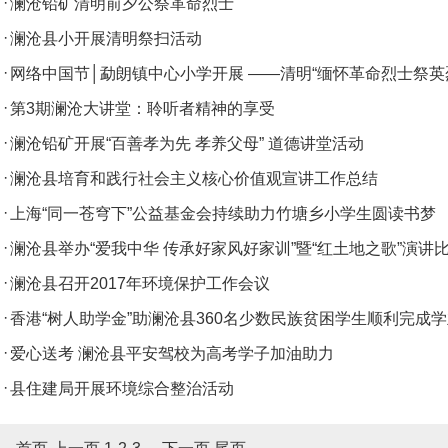
·
澜沧铅矿清明前夕公祭革命烈士
·
澜沧县小开展清明祭扫活动
·
网络中国节│勐朗镇中心小学开展 ——清明“缅怀革命烈士祭英
·
第3期澜沧大讲堂：聆听者精神的享受
·
澜沧铅矿开展“百善孝为先 孝养父母” 道德讲堂活动
·
澜沧县培育和践行社会主义核心价值观宣讲工作总结
·
上海“同一苍穹下”公益基金会持续助力竹塘乡小学生圆读书梦
·
澜沧县举办“爱我中华 传承好家风好家训”暨“红土地之歌”演讲
·
澜沧县召开2017年环境保护工作会议
·
香港“树人助学金”助澜沧县360名少数民族贫困学生顺利完成
·
爱心送考 澜沧县平安驾校为高考学子加油助力
·
县住建局开展环境综合整治活动