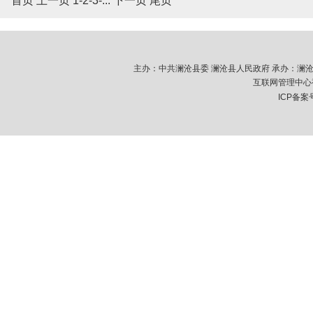
首页 上一页 1-
2
-
3
-
...
下一页
尾页
主办：中共澜沧县委 澜沧县人民政府 承办：澜沧拉祜族
互联网管理中心视
ICP备案